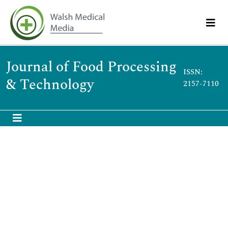
Journal of Food Processing
ISSN:
& Technology
2157-7110
Mignino Lorena A
Mignino Lorena A
Facultad Ciencias Agrarias (UNMDP), Ruta 226Km 73.5, Balcarce,
Argentina,
CONICET- Consejo Nacional de Investigaciones Científicas y Técnicas
Argentina